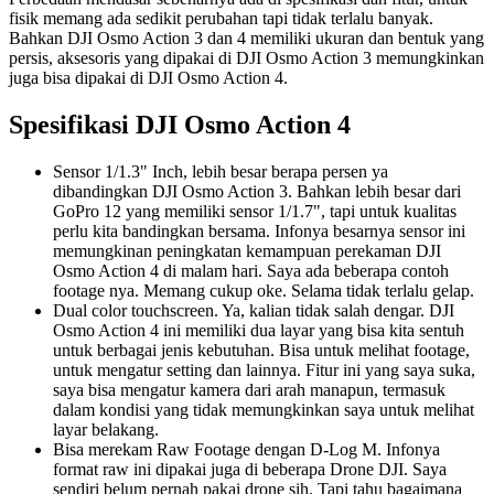
fisik memang ada sedikit perubahan tapi tidak terlalu banyak.
Bahkan DJI Osmo Action 3 dan 4 memiliki ukuran dan bentuk yang
persis, aksesoris yang dipakai di DJI Osmo Action 3 memungkinkan
juga bisa dipakai di DJI Osmo Action 4.
Spesifikasi DJI Osmo Action 4
Sensor 1/1.3" Inch, lebih besar berapa persen ya
dibandingkan DJI Osmo Action 3. Bahkan lebih besar dari
GoPro 12 yang memiliki sensor 1/1.7", tapi untuk kualitas
perlu kita bandingkan bersama. Infonya besarnya sensor ini
memungkinan peningkatan kemampuan perekaman DJI
Osmo Action 4 di malam hari. Saya ada beberapa contoh
footage nya. Memang cukup oke. Selama tidak terlalu gelap.
Dual color touchscreen. Ya, kalian tidak salah dengar. DJI
Osmo Action 4 ini memiliki dua layar yang bisa kita sentuh
untuk berbagai jenis kebutuhan. Bisa untuk melihat footage,
untuk mengatur setting dan lainnya. Fitur ini yang saya suka,
saya bisa mengatur kamera dari arah manapun, termasuk
dalam kondisi yang tidak memungkinkan saya untuk melihat
layar belakang.
Bisa merekam Raw Footage dengan D-Log M. Infonya
format raw ini dipakai juga di beberapa Drone DJI. Saya
sendiri belum pernah pakai drone sih. Tapi tahu bagaimana