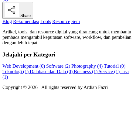
Share
Blog
Rekomendasi
Tools
Resource
Seni
Artikel, tools, dan resource digital yang dirancang untuk membantu
pembaca mengambil keputusan software, workflow, dan pembelian
dengan lebih tepat.
Jelajahi per Kategori
Web Development (0)
Software (2)
Photography (4)
Tutorial (0)
Teknologi (1)
Database dan Data (0)
Business (1)
Service (1)
Jasa
(1)
Copyright ©
2026
- All rights reserved by Ardian Fazri