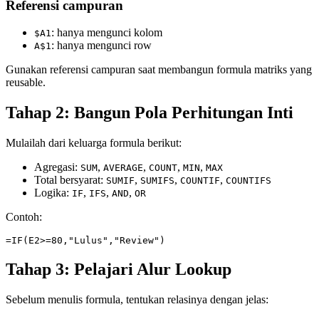
Referensi campuran
: hanya mengunci kolom
$A1
: hanya mengunci row
A$1
Gunakan referensi campuran saat membangun formula matriks yang
reusable.
Tahap 2: Bangun Pola Perhitungan Inti
Mulailah dari keluarga formula berikut:
Agregasi:
,
,
,
,
SUM
AVERAGE
COUNT
MIN
MAX
Total bersyarat:
,
,
,
SUMIF
SUMIFS
COUNTIF
COUNTIFS
Logika:
,
,
,
IF
IFS
AND
OR
Contoh:
Tahap 3: Pelajari Alur Lookup
Sebelum menulis formula, tentukan relasinya dengan jelas: