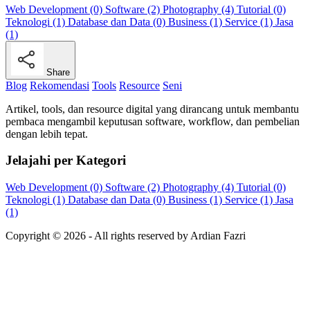
Web Development (0)
Software (2)
Photography (4)
Tutorial (0)
Teknologi (1)
Database dan Data (0)
Business (1)
Service (1)
Jasa
(1)
Share
Blog
Rekomendasi
Tools
Resource
Seni
Artikel, tools, dan resource digital yang dirancang untuk membantu
pembaca mengambil keputusan software, workflow, dan pembelian
dengan lebih tepat.
Jelajahi per Kategori
Web Development (0)
Software (2)
Photography (4)
Tutorial (0)
Teknologi (1)
Database dan Data (0)
Business (1)
Service (1)
Jasa
(1)
Copyright ©
2026
- All rights reserved by Ardian Fazri